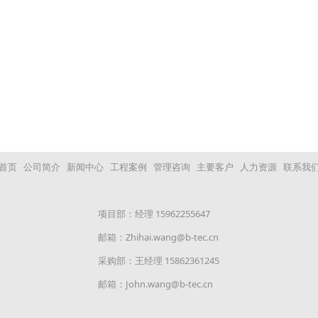
首页
公司简介
新闻中心
工程案例
管理咨询
主要客户
人力资源
联系我
项目部：经理 15962255647
邮箱：Zhihai.wang@b-tec.cn
采购部：王经理 15862361245
邮箱：John.wang@b-tec.cn