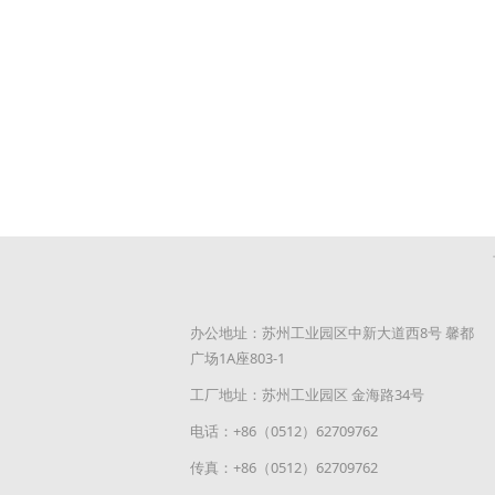
办公地址：苏州工业园区中新大道西8号 馨都
广场1A座803-1
工厂地址：苏州工业园区 金海路34号
电话：+86（0512）62709762
传真：+86（0512）62709762