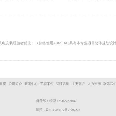
电安装经验者优先； 3.熟练使用AutoCAD,具有本专业项目总体规划设
首页
公司简介
新闻中心
工程案例
管理咨询
主要客户
人力资源
联系我
项目部：经理 15962255647
邮箱：Zhihai.wang@b-tec.cn