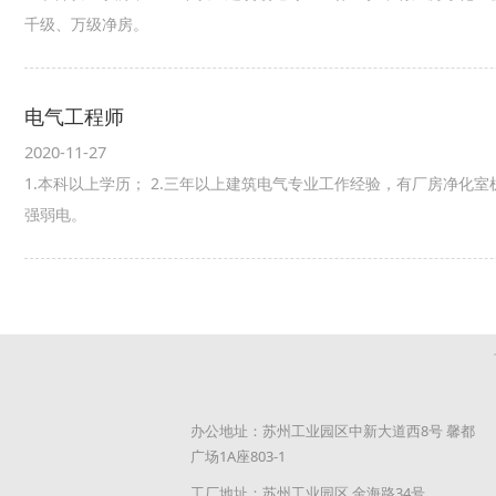
千级、万级净房。
电气工程师
2020-11-27
1.本科以上学历； 2.三年以上建筑电气专业工作经验，有厂房净化室机
强弱电。
办公地址：苏州工业园区中新大道西8号 馨都
广场1A座803-1
工厂地址：苏州工业园区 金海路34号